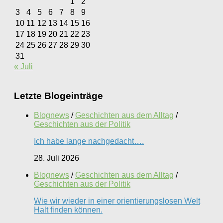
1
2
3
4
5
6
7
8
9
10
11
12
13
14
15
16
17
18
19
20
21
22
23
24
25
26
27
28
29
30
31
« Juli
Letzte Blogeinträge
Blognews
/
Geschichten aus dem Alltag
/
Geschichten aus der Politik
Ich habe lange nachgedacht….
28. Juli 2026
Blognews
/
Geschichten aus dem Alltag
/
Geschichten aus der Politik
Wie wir wieder in einer orientierungslosen Welt
Halt finden können.