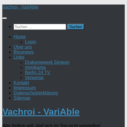
Zum
Vachroi - VariAble
Inhalt
springen
Suchen
nach:
Home
Login
Über uns
Blognews
Links
Diakoniewerk Simeon
mimikama
Berlin 24 TV
Verweise
Kontakt
Impressum
Datenschutzerklärung
Sitemap
Vachroi - VariAble
Wer töpfern will, darf sich im Ton nicht vergreifen!