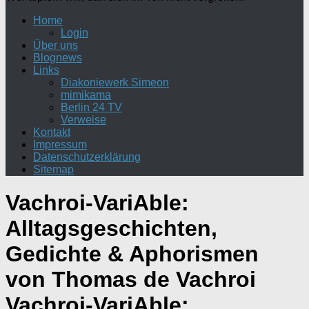
Home
Login
Über uns
Blognews
Links
Diakoniewerk Simeon
mimikama
Berlin 24 TV
Verweise
Kontakt
Impressum
Datenschutzerklärung
Sitemap
Vachroi-VariAble:
Alltagsgeschichten,
Gedichte & Aphorismen
von Thomas de Vachroi
Vachroi-VariAble: