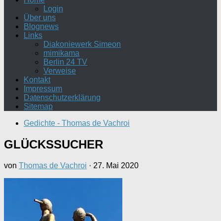
Login
Über uns
Blognews
Links
Diakoniewerk Simeon
mimikama
Berlin 24 TV
Verweise
Kontakt
Impressum
Datenschutzerklärung
Sitemap
Gedichte - Thomas de Vachroi
GLÜCKSSUCHER
von
Thomas de Vachroi
·
27. Mai 2020