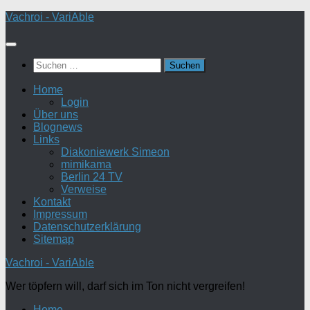
Zum
Vachroi - VariAble
Inhalt
springen
Suchen
nach:
Home
Login
Über uns
Blognews
Links
Diakoniewerk Simeon
mimikama
Berlin 24 TV
Verweise
Kontakt
Impressum
Datenschutzerklärung
Sitemap
Vachroi - VariAble
Wer töpfern will, darf sich im Ton nicht vergreifen!
Home