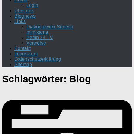
Login
Über uns
Blognews
Links
Diakoniewerk Simeon
mimikama
Berlin 24 TV
Verweise
Kontakt
Impressum
Datenschutzerklärung
Sitemap
Schlagwörter:
Blog