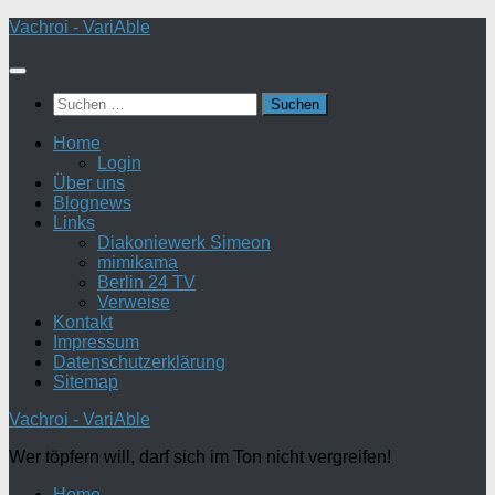
Zum
Vachroi - VariAble
Inhalt
springen
Suchen
nach:
Home
Login
Über uns
Blognews
Links
Diakoniewerk Simeon
mimikama
Berlin 24 TV
Verweise
Kontakt
Impressum
Datenschutzerklärung
Sitemap
Vachroi - VariAble
Wer töpfern will, darf sich im Ton nicht vergreifen!
Home