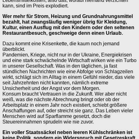
Lebensmittelkosten, also das, worauf niemand verzichten
kann, sind im Preis explodiert.
Wer mehr für Strom, Heizung und Grundnahrungsmittel
bezahlt, hat zwangsläufig weniger übrig für Kleidung,
Kultur, einen Ausflug mit den Kindern oder den seltenen
Restaurantbesuch, geschweige denn einen Urlaub.
Dazu kommt eine Krisenkette, die kaum noch jemand
überblickt.
Pandemien, Kriege, nicht nur in der Ukraine, Energiekrisen
und eine stark schwächelnde Wirtschaft wirken wie ein Turbo
in unserer Gesellschaft. Was in den täglichen, ja fast
stündlichen Nachrichten wie eine Abfolge von Schlagzeilen
wirkt, schlägt sich im Alltag in einem Gefühl nieder, das viele
seit Jahrzehnten nicht kannten, nämlich extreme
Unsicherheit und der Angst vor dem Morgen.
Konsum braucht Vertrauen in die Zukunft. Wer aber nicht
weiß, was die nächste Abrechnung bringt oder ob der
Arbeitsplatz in einem Jahr noch existiert, schiebt größere
Anschaffungen auf, oder streicht sie ganz. Das Leben vieler
Menschen wird auf Sparflamme gesetzt, doch die
Steuereinnahmen sprudeln wie nie zuvor.
Ein voller Staatssäckel neben leeren Kühlschränken ist
keine Politik, sondern ein Widerspruch mit Gesetzeskraft.