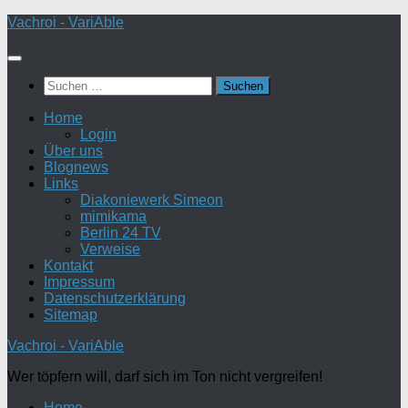
Zum
Vachroi - VariAble
Inhalt
springen
Suchen
nach:
Home
Login
Über uns
Blognews
Links
Diakoniewerk Simeon
mimikama
Berlin 24 TV
Verweise
Kontakt
Impressum
Datenschutzerklärung
Sitemap
Vachroi - VariAble
Wer töpfern will, darf sich im Ton nicht vergreifen!
Home