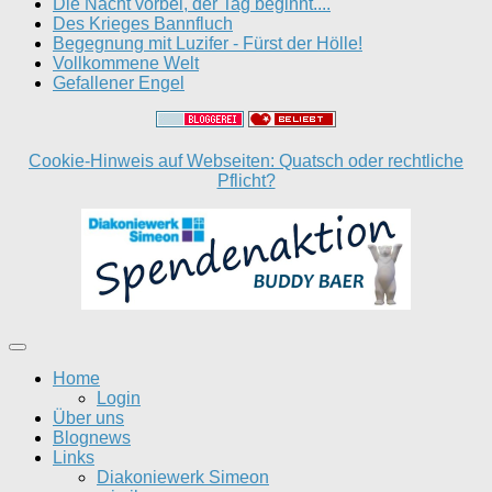
Die Nacht vorbei, der Tag beginnt....
Des Krieges Bannfluch
Begegnung mit Luzifer - Fürst der Hölle!
Vollkommene Welt
Gefallener Engel
Cookie-Hinweis auf Webseiten: Quatsch oder rechtliche
Pflicht?
Home
Login
Über uns
Blognews
Links
Diakoniewerk Simeon