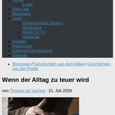
Login
Über uns
Blognews
Links
Diakoniewerk Simeon
mimikama
Berlin 24 TV
Verweise
Kontakt
Impressum
Datenschutzerklärung
Sitemap
Blognews
/
Geschichten aus dem Alltag
/
Geschichten
aus der Politik
Wenn der Alltag zu teuer wird
von
Thomas de Vachroi
·
21. Juli 2026