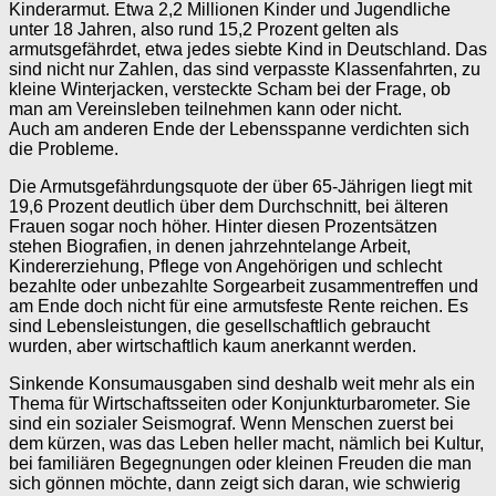
Kinderarmut. Etwa 2,2 Millionen Kinder und Jugendliche
unter 18 Jahren, also rund 15,2 Prozent gelten als
armutsgefährdet, etwa jedes siebte Kind in Deutschland. Das
sind nicht nur Zahlen, das sind verpasste Klassenfahrten, zu
kleine Winterjacken, versteckte Scham bei der Frage, ob
man am Vereinsleben teilnehmen kann oder nicht.
Auch am anderen Ende der Lebensspanne verdichten sich
die Probleme.
Die Armutsgefährdungsquote der über 65-Jährigen liegt mit
19,6 Prozent deutlich über dem Durchschnitt, bei älteren
Frauen sogar noch höher. Hinter diesen Prozentsätzen
stehen Biografien, in denen jahrzehntelange Arbeit,
Kindererziehung, Pflege von Angehörigen und schlecht
bezahlte oder unbezahlte Sorgearbeit zusammentreffen und
am Ende doch nicht für eine armutsfeste Rente reichen. Es
sind Lebensleistungen, die gesellschaftlich gebraucht
wurden, aber wirtschaftlich kaum anerkannt werden.
Sinkende Konsumausgaben sind deshalb weit mehr als ein
Thema für Wirtschaftsseiten oder Konjunkturbarometer. Sie
sind ein sozialer Seismograf. Wenn Menschen zuerst bei
dem kürzen, was das Leben heller macht, nämlich bei Kultur,
bei familiären Begegnungen oder kleinen Freuden die man
sich gönnen möchte, dann zeigt sich daran, wie schwierig