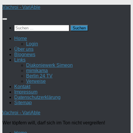
Zum
Vachroi - VariAble
Inhalt
springen
Suchen
nach:
Home
Login
Über uns
Blognews
Links
Diakoniewerk Simeon
mimikama
Berlin 24 TV
Verweise
Kontakt
Impressum
Datenschutzerklärung
Sitemap
Vachroi - VariAble
Wer töpfern will, darf sich im Ton nicht vergreifen!
Home