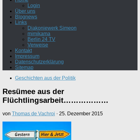
Login
Über uns
Blognews
Links
Diakoniewerk Simeon
mimikama
Berlin 24 TV
Verweise
Kontakt
Impressum
Datenschutzerklärung
Sitemap
Geschichten aus der Politik
Resümee aus der
Flüchtlingsarbeit………………
von
Thomas de Vachroi
·
25. Dezember 2015