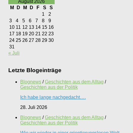
August 2026
M
D
M
D
F
S
S
1
2
3
4
5
6
7
8
9
10
11
12
13
14
15
16
17
18
19
20
21
22
23
24
25
26
27
28
29
30
31
« Juli
Letzte Blogeinträge
Blognews
/
Geschichten aus dem Alltag
/
Geschichten aus der Politik
Ich habe lange nachgedacht….
28. Juli 2026
Blognews
/
Geschichten aus dem Alltag
/
Geschichten aus der Politik
Wie wir wieder in einer orientierungslosen Welt