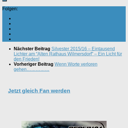
Folgen:
Nächster Beitrag
Silvester 2015/16 – Eintausend
Lichter am “Alten Rathaus Wilmersdorf” – Ein Licht für
den Frieden!
Vorheriger Beitrag
Wenn Worte verloren
gehen……………
Jetzt gleich Fan werden