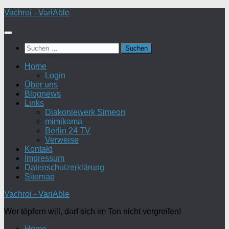
Zum
Vachroi - VariAble
Inhalt
springen
Suchen
nach:
Home
Login
Über uns
Blognews
Links
Diakoniewerk Simeon
mimikama
Berlin 24 TV
Verweise
Kontakt
Impressum
Datenschutzerklärung
Sitemap
Vachroi - VariAble
Wer töpfern will, darf sich im Ton nicht vergreifen!
Home