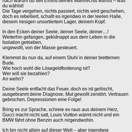
nach warum du seit Eintritt deines Wahlrechts wählst – was
du wählst!
Die Tage vergehen, nichts passiert, nichts wird geschehen,
doch es rebelliert, schallt es irgendwo in der leeren Halle,
diesem riesigen unsortiertem Lager, deinem Kopf.
In den Ecken deiner Seele, deiner Seele, deiner…!
Weiterhin gefangen, gekidnappt aus dem Leben in die
Isolation getrieben,
ungewollt, von der Masse gesteuert.
Klemmst du nun da, auf einem Stuhl in deiner bretternen
Bude.
Wie hoch wohl die Lösegeldforderung ist?
Wer will sie bezahlen?
An wehn?
Deine Seele entfacht das Feuer, doch es ist gelöscht,
ausgebrannt deine Diagnose, Mut gewollt zerstört, Vertrauen
gebrochen, Depressionen eine Folge!
Bring es zur Sprache, schreie es raus aus deinem Herz,
Gucci macht nicht satt, Louis Vuitton wärmt nicht und ein
BMW fährt ohne Benzin auch nirgendwohin.
Ich bin nicht allein auf dieser Welt – aber irgendwie