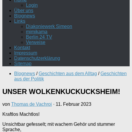
Login
Über uns
Blognews
Links
Diakoniewerk Simeon
mimikama
Berlin 24 TV
Verweise
Kontakt
Impressum
Datenschutzerklärung
Sitemap
Blognews
/
Geschichten aus dem Alltag
/
Geschichten
aus der Politik
UNSER WOLKENKUCKUCKSHEIM!
von
Thomas de Vachroi
·
11. Februar 2023
Kraftlos Machtlos!
Unsichtbar gefesselt; mit wachem Gehör und stummer
Sprache,