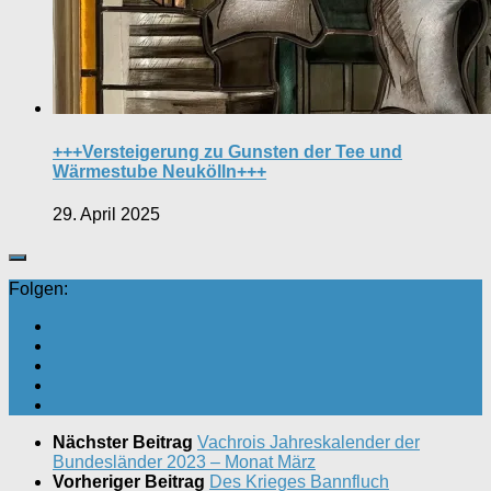
+++Versteigerung zu Gunsten der Tee und
Wärmestube Neukölln+++
29. April 2025
Folgen:
Nächster Beitrag
Vachrois Jahreskalender der
Bundesländer 2023 – Monat März
Vorheriger Beitrag
Des Krieges Bannfluch