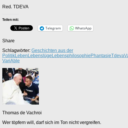
Red. TDEVA
Teilen mit:
Telegram
WhatsApp
Share
Schlagwörter:
Geschichten aus der
Politik
Leben
Lebenslüge
Lebensphilosophie
Phantasie
Tdeva
V
VariAble
Thomas de Vachroi
Wer töpfern will, darf sich im Ton nicht vergreifen.