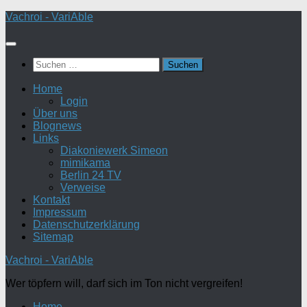
Zum
Vachroi - VariAble
Inhalt
springen
Suchen
nach:
Home
Login
Über uns
Blognews
Links
Diakoniewerk Simeon
mimikama
Berlin 24 TV
Verweise
Kontakt
Impressum
Datenschutzerklärung
Sitemap
Vachroi - VariAble
Wer töpfern will, darf sich im Ton nicht vergreifen!
Home