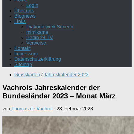
Login
Über uns
Blognews
Links
Diakoniewerk Simeon
mimikama
Berlin 24 TV
Verweise
Kontakt
Impressum
Datenschutzerklärung
Sitemap
Grusskarten
/
Jahreskalender 2023
Vachrois Jahreskalender der
Bundesländer 2023 – Monat März
von
Thomas de Vachroi
·
28. Februar 2023