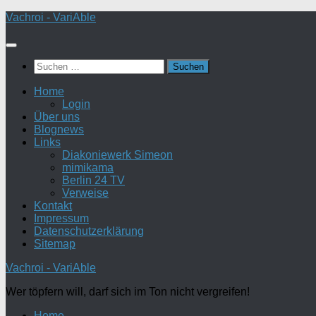
Zum
Vachroi - VariAble
Inhalt
springen
Suchen
nach:
Home
Login
Über uns
Blognews
Links
Diakoniewerk Simeon
mimikama
Berlin 24 TV
Verweise
Kontakt
Impressum
Datenschutzerklärung
Sitemap
Vachroi - VariAble
Wer töpfern will, darf sich im Ton nicht vergreifen!
Home