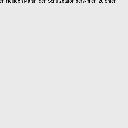
en Heiligen Martin, den Schutzpatron der Armen, zu ehren.