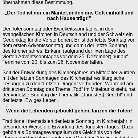
übernahmen diese Bestimmung.
„Der Tod ist nur ein Mantel, in den uns Gott einhüllt und
nach Hause trägt!“
Der Totensonntag oder Ewigkeitssonntag ist in den
evangelischen Kirchen in Deutschland und der Schweiz ein
Gedenktag für die Verstorbenen. Er ist der letzte Sonntag vor
dem ersten Adventssonntag und damit der letzte Sonntag
des Kirchenjahres. Er kann (aufgrund der fixen Lage des
vierten Adventssonntages vor dem 25. Dezember) nur auf
Termine vom 20. bis zum 26. November fallen.
Seit der Entwicklung des Kirchenjahres im Mittelalter wurden
mit den letzten Sonntagen des Kirchenjahres liturgische
Lesungen zu den “Letzten Dingen” verbunden. Während am
drittletzten Sonntag das Thema „Tod“ im Mittelpunkt steht, hat
der vorletzte Sonntag die Thematik „(Jüngstes) Gericht“ und
der letzte „Ewiges Leben“.
Wenn die Lebenden gebückt gehen, tanzen die Toten!
Traditionell thematisiert der letzte Sonntag im Kirchenjahr in
besonderer Weise die Erwartung des Jüngsten Tages. Dazu
gehört als Sonntagsevangelium das Gleichnis von den
klugen und törichten Jungfrauen (Matthäus 25). Es bildet die