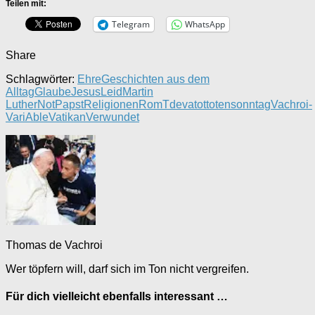
Teilen mit:
Telegram
WhatsApp
Share
Schlagwörter:
Ehre
Geschichten aus dem
Alltag
Glaube
Jesus
Leid
Martin
Luther
Not
Papst
Religionen
Rom
Tdeva
tot
totensonntag
Vachroi-
VariAble
Vatikan
Verwundet
Thomas de Vachroi
Wer töpfern will, darf sich im Ton nicht vergreifen.
Für dich vielleicht ebenfalls interessant …