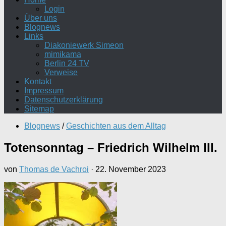
Login
Über uns
Blognews
Links
Diakoniewerk Simeon
mimikama
Berlin 24 TV
Verweise
Kontakt
Impressum
Datenschutzerklärung
Sitemap
Blognews
/
Geschichten aus dem Alltag
Totensonntag – Friedrich Wilhelm III.
von
Thomas de Vachroi
·
22. November 2023