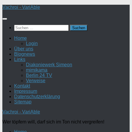
Zum
Vachroi - VariAble
Inhalt
springen
Suchen
nach:
Home
Login
Über uns
Blognews
Links
Diakoniewerk Simeon
mimikama
Berlin 24 TV
Verweise
Kontakt
Impressum
Datenschutzerklärung
Sitemap
Vachroi - VariAble
Wer töpfern will, darf sich im Ton nicht vergreifen!
Home