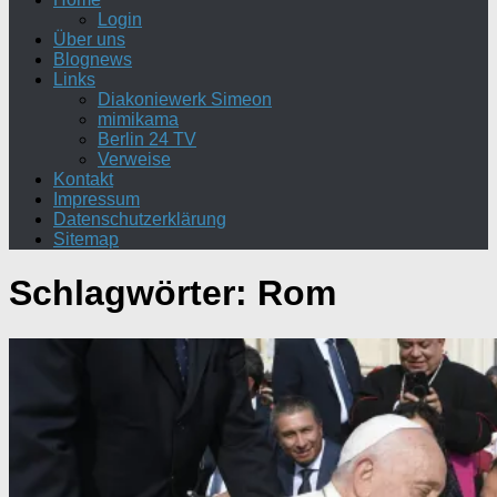
Login
Über uns
Blognews
Links
Diakoniewerk Simeon
mimikama
Berlin 24 TV
Verweise
Kontakt
Impressum
Datenschutzerklärung
Sitemap
Schlagwörter:
Rom