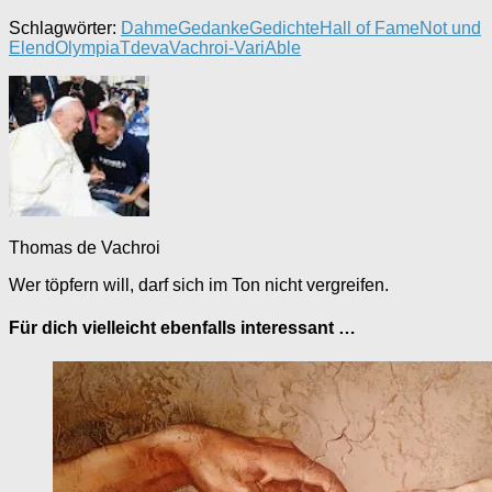
Schlagwörter:
Dahme
Gedanke
Gedichte
Hall of Fame
Not und
Elend
Olympia
Tdeva
Vachroi-VariAble
Thomas de Vachroi
Wer töpfern will, darf sich im Ton nicht vergreifen.
Für dich vielleicht ebenfalls interessant …