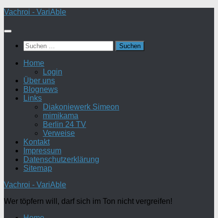
Zum
Vachroi - VariAble
Inhalt
springen
Suchen
nach:
Home
Login
Über uns
Blognews
Links
Diakoniewerk Simeon
mimikama
Berlin 24 TV
Verweise
Kontakt
Impressum
Datenschutzerklärung
Sitemap
Vachroi - VariAble
Wer töpfern will, darf sich im Ton nicht vergreifen!
Home