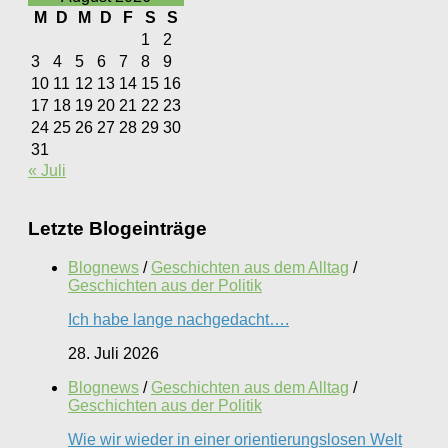
M
D
M
D
F
S
S
1
2
3
4
5
6
7
8
9
10
11
12
13
14
15
16
17
18
19
20
21
22
23
24
25
26
27
28
29
30
31
« Juli
Letzte Blogeinträge
Blognews
/
Geschichten aus dem Alltag
/
Geschichten aus der Politik
Ich habe lange nachgedacht….
28. Juli 2026
Blognews
/
Geschichten aus dem Alltag
/
Geschichten aus der Politik
Wie wir wieder in einer orientierungslosen Welt