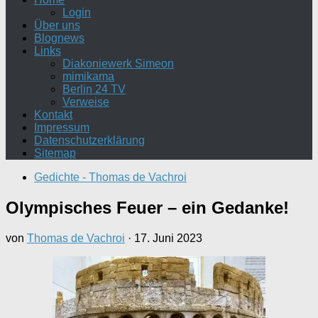
Login
Über uns
Blognews
Links
Diakoniewerk Simeon
mimikama
Berlin 24 TV
Verweise
Kontakt
Impressum
Datenschutzerklärung
Sitemap
Gedichte - Thomas de Vachroi
Olympisches Feuer – ein Gedanke!
von
Thomas de Vachroi
·
17. Juni 2023