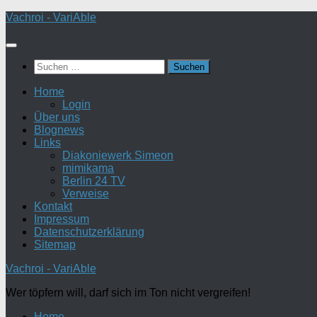
Zum
Vachroi - VariAble
Inhalt
springen
Suchen
nach:
Home
Login
Über uns
Blognews
Links
Diakoniewerk Simeon
mimikama
Berlin 24 TV
Verweise
Kontakt
Impressum
Datenschutzerklärung
Sitemap
Vachroi - VariAble
Wer töpfern will, darf sich im Ton nicht vergreifen!
Home