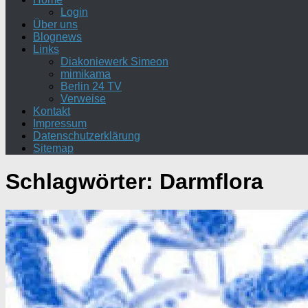
Login
Über uns
Blognews
Links
Diakoniewerk Simeon
mimikama
Berlin 24 TV
Verweise
Kontakt
Impressum
Datenschutzerklärung
Sitemap
Schlagwörter:
Darmflora