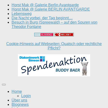
Horst Mak @ Galerie Berlin Avantgarde
Horst Mak @ Galerie BERLIN AVANTGARDE
Lebensweg
Die Nacht vorbei, der Tag beginnt....
Besuch in Burg (Spreewald) – auf den Spuren von
Theodor Fontane
Cookie-Hinweis auf Webseiten: Quatsch oder rechtliche
Pflicht?
Home
Login
Über uns
Blognews