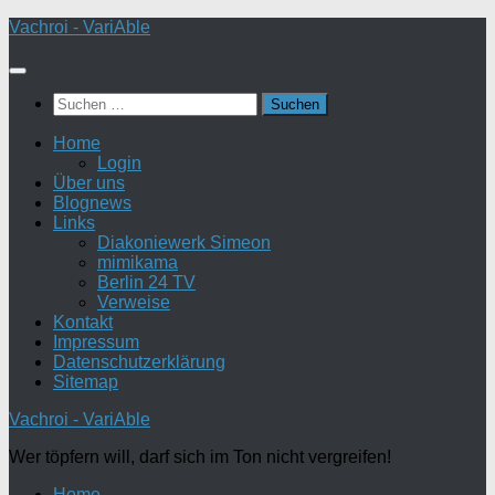
Zum
Vachroi - VariAble
Inhalt
springen
Suchen
nach:
Home
Login
Über uns
Blognews
Links
Diakoniewerk Simeon
mimikama
Berlin 24 TV
Verweise
Kontakt
Impressum
Datenschutzerklärung
Sitemap
Vachroi - VariAble
Wer töpfern will, darf sich im Ton nicht vergreifen!
Home