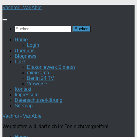
Zum
Vachroi - VariAble
Inhalt
springen
Suchen
nach:
Home
Login
Über uns
Blognews
Links
Diakoniewerk Simeon
mimikama
Berlin 24 TV
Verweise
Kontakt
Impressum
Datenschutzerklärung
Sitemap
Vachroi - VariAble
Wer töpfern will, darf sich im Ton nicht vergreifen!
Home