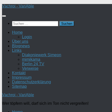
Zum
Vachroi - VariAble
Inhalt
springen
Suchen
nach:
Home
Login
Über uns
Blognews
Links
Diakoniewerk Simeon
mimikama
Berlin 24 TV
Verweise
Kontakt
Impressum
Datenschutzerklärung
Sitemap
Vachroi - VariAble
Wer töpfern will, darf sich im Ton nicht vergreifen!
Home