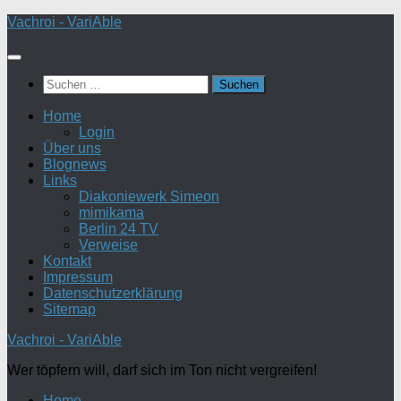
Zum
Vachroi - VariAble
Inhalt
springen
Suchen
nach:
Home
Login
Über uns
Blognews
Links
Diakoniewerk Simeon
mimikama
Berlin 24 TV
Verweise
Kontakt
Impressum
Datenschutzerklärung
Sitemap
Vachroi - VariAble
Wer töpfern will, darf sich im Ton nicht vergreifen!
Home