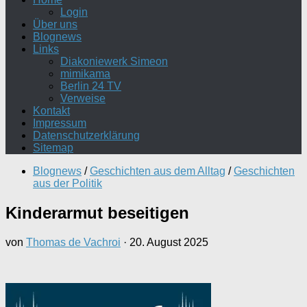
Login
Über uns
Blognews
Links
Diakoniewerk Simeon
mimikama
Berlin 24 TV
Verweise
Kontakt
Impressum
Datenschutzerklärung
Sitemap
Blognews
/
Geschichten aus dem Alltag
/
Geschichten
aus der Politik
Kinderarmut beseitigen
von
Thomas de Vachroi
·
20. August 2025