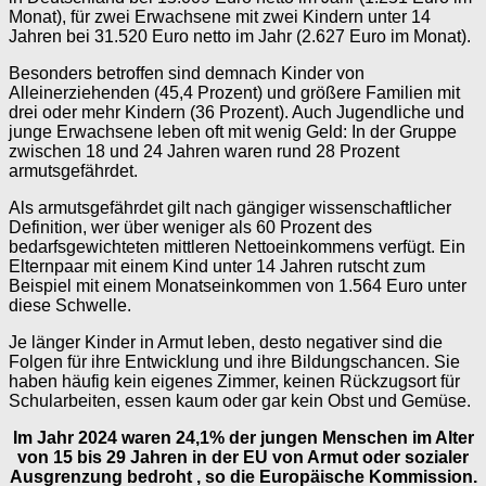
Monat), für zwei Erwachsene mit zwei Kindern unter 14
Jahren bei 31.520 Euro netto im Jahr (2.627 Euro im Monat).
Besonders betroffen sind demnach Kinder von
Alleinerziehenden (45,4 Prozent) und größere Familien mit
drei oder mehr Kindern (36 Prozent). Auch Jugendliche und
junge Erwachsene leben oft mit wenig Geld: In der Gruppe
zwischen 18 und 24 Jahren waren rund 28 Prozent
armutsgefährdet.
Als armutsgefährdet gilt nach gängiger wissenschaftlicher
Definition, wer über weniger als 60 Prozent des
bedarfsgewichteten mittleren Nettoeinkommens verfügt. Ein
Elternpaar mit einem Kind unter 14 Jahren rutscht zum
Beispiel mit einem Monatseinkommen von 1.564 Euro unter
diese Schwelle.
Je länger Kinder in Armut leben, desto negativer sind die
Folgen für ihre Entwicklung und ihre Bildungschancen. Sie
haben häufig kein eigenes Zimmer, keinen Rückzugsort für
Schularbeiten, essen kaum oder gar kein Obst und Gemüse.
Im Jahr 2024 waren 24,1% der jungen Menschen im Alter
von 15 bis 29 Jahren in der EU von Armut oder sozialer
Ausgrenzung bedroht , so die Europäische Kommission.