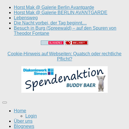
Horst Mak @ Galerie Berlin Avantgarde
Horst Mak @ Galerie BERLIN AVANTGARDE
Lebensweg
Die Nacht vorbei, der Tag beginnt....
Besuch in Burg (Spreewald) – auf den Spuren von
Theodor Fontane
Cookie-Hinweis auf Webseiten: Quatsch oder rechtliche
Pflicht?
Home
Login
Über uns
Blognews