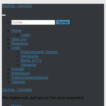
Zum
Vachroi - VariAble
Inhalt
springen
Suchen
nach:
Home
Login
Über uns
Blognews
Links
Diakoniewerk Simeon
mimikama
Berlin 24 TV
Verweise
Kontakt
Impressum
Datenschutzerklärung
Sitemap
Vachroi - VariAble
Wer töpfern will, darf sich im Ton nicht vergreifen!
Home