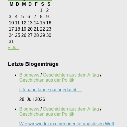
M
D
M
D
F
S
S
1
2
3
4
5
6
7
8
9
10
11
12
13
14
15
16
17
18
19
20
21
22
23
24
25
26
27
28
29
30
31
« Juli
Letzte Blogeinträge
Blognews
/
Geschichten aus dem Alltag
/
Geschichten aus der Politik
Ich habe lange nachgedacht….
28. Juli 2026
Blognews
/
Geschichten aus dem Alltag
/
Geschichten aus der Politik
Wie wir wieder in einer orientierungslosen Welt