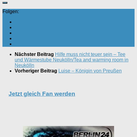
Folgen:
Nächster Beitrag
Hilfe muss nicht teuer sein – Tee
und Wärmestube Neukölln/Tea and warming room in
Neukölln
Vorheriger Beitrag
Luise – Königin von Preußen
Jetzt gleich Fan werden