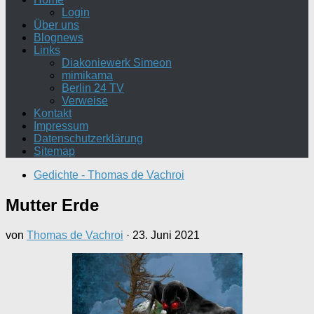
Login
Über uns
Blognews
Links
Diakoniewerk Simeon
mimikama
Berlin 24 TV
Verweise
Kontakt
Impressum
Datenschutzerklärung
Sitemap
Gedichte - Thomas de Vachroi
Mutter Erde
von
Thomas de Vachroi
·
23. Juni 2021