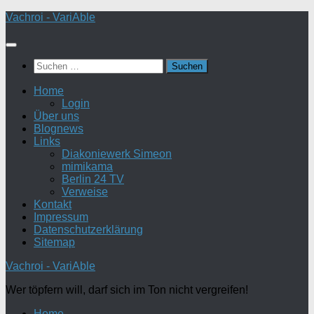
Zum
Vachroi - VariAble
Inhalt
springen
Suchen
nach:
Home
Login
Über uns
Blognews
Links
Diakoniewerk Simeon
mimikama
Berlin 24 TV
Verweise
Kontakt
Impressum
Datenschutzerklärung
Sitemap
Vachroi - VariAble
Wer töpfern will, darf sich im Ton nicht vergreifen!
Home