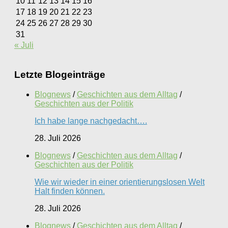
10
11
12
13
14
15
16
17
18
19
20
21
22
23
24
25
26
27
28
29
30
31
« Juli
Letzte Blogeinträge
Blognews
/
Geschichten aus dem Alltag
/
Geschichten aus der Politik
Ich habe lange nachgedacht….
28. Juli 2026
Blognews
/
Geschichten aus dem Alltag
/
Geschichten aus der Politik
Wie wir wieder in einer orientierungslosen Welt
Halt finden können.
28. Juli 2026
Blognews
/
Geschichten aus dem Alltag
/