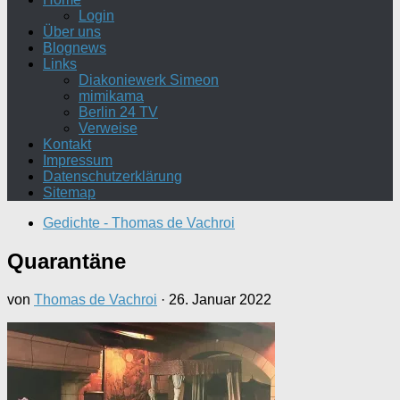
Login
Über uns
Blognews
Links
Diakoniewerk Simeon
mimikama
Berlin 24 TV
Verweise
Kontakt
Impressum
Datenschutzerklärung
Sitemap
Gedichte - Thomas de Vachroi
Quarantäne
von
Thomas de Vachroi
·
26. Januar 2022