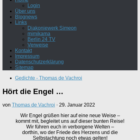
Login
Über uns
Blognews
Links
Diakoniewerk Simeon
mimikama
Berlin 24 TV
Verweise
Kontakt
Impressum
Datenschutzerklärung
Sitemap
Gedichte - Thomas de Vachroi
Hört die Engel …
von
Thomas de Vachroi
·
29. Januar 2022
Wir Engel grüßen hier auf eine neue Weise –
kommt mit, begleitet uns auf dieser bunten Reise!
Wir führen euch in verborgene Welten –
dorthin, wo der Friede des Herzens und die
Selbstachtung noch etwas gelten!