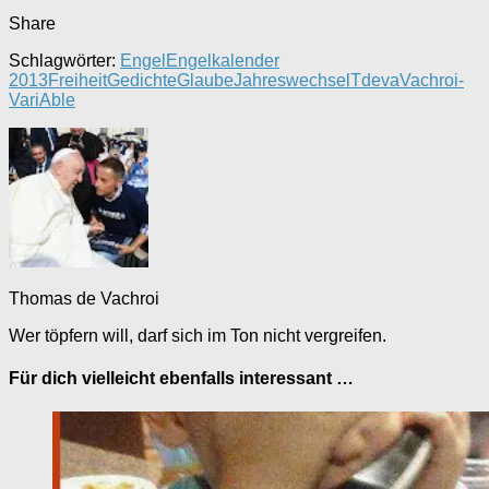
Share
Schlagwörter:
Engel
Engelkalender
2013
Freiheit
Gedichte
Glaube
Jahreswechsel
Tdeva
Vachroi-
VariAble
Thomas de Vachroi
Wer töpfern will, darf sich im Ton nicht vergreifen.
Für dich vielleicht ebenfalls interessant …