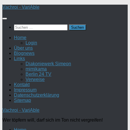
Zum
Vachroi - VariAble
Inhalt
springen
Suchen
nach:
Home
Login
Über uns
Blognews
Links
Diakoniewerk Simeon
mimikama
Berlin 24 TV
Verweise
Kontakt
Impressum
Datenschutzerklärung
Sitemap
Vachroi - VariAble
Wer töpfern will, darf sich im Ton nicht vergreifen!
Home