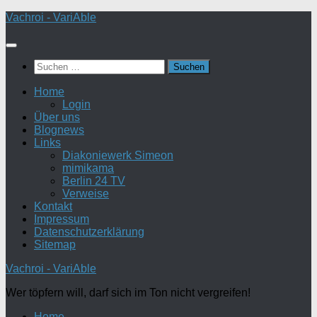
Zum
Vachroi - VariAble
Inhalt
springen
Suchen
nach:
Home
Login
Über uns
Blognews
Links
Diakoniewerk Simeon
mimikama
Berlin 24 TV
Verweise
Kontakt
Impressum
Datenschutzerklärung
Sitemap
Vachroi - VariAble
Wer töpfern will, darf sich im Ton nicht vergreifen!
Home