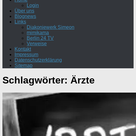
Login
Über uns
Blognews
Links
Diakoniewerk Simeon
mimikama
Berlin 24 TV
Verweise
Kontakt
Impressum
Datenschutzerklärung
Sitemap
Schlagwörter:
Ärzte