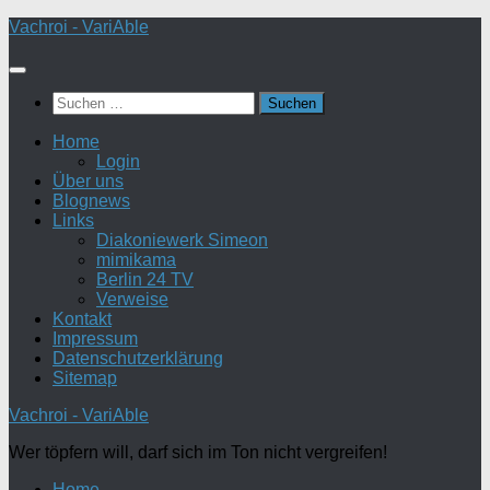
Zum
Vachroi - VariAble
Inhalt
springen
Suchen
nach:
Home
Login
Über uns
Blognews
Links
Diakoniewerk Simeon
mimikama
Berlin 24 TV
Verweise
Kontakt
Impressum
Datenschutzerklärung
Sitemap
Vachroi - VariAble
Wer töpfern will, darf sich im Ton nicht vergreifen!
Home