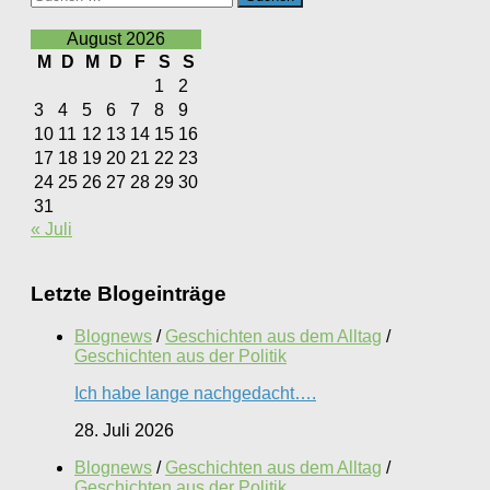
nach:
August 2026
M
D
M
D
F
S
S
1
2
3
4
5
6
7
8
9
10
11
12
13
14
15
16
17
18
19
20
21
22
23
24
25
26
27
28
29
30
31
« Juli
Letzte Blogeinträge
Blognews
/
Geschichten aus dem Alltag
/
Geschichten aus der Politik
Ich habe lange nachgedacht….
28. Juli 2026
Blognews
/
Geschichten aus dem Alltag
/
Geschichten aus der Politik