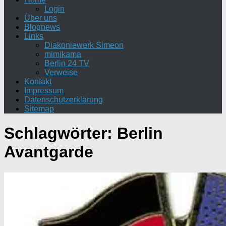
Login
Über uns
Blognews
Links
Diakoniewerk Simeon
mimikama
Berlin 24 TV
Verweise
Kontakt
Impressum
Datenschutzerklärung
Sitemap
Schlagwörter:
Berlin
Avantgarde