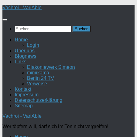
Zum
Vachroi - VariAble
Inhalt
springen
Suchen
nach:
Home
Login
Über uns
Blognews
Links
Diakoniewerk Simeon
mimikama
Berlin 24 TV
Verweise
Kontakt
Impressum
Datenschutzerklärung
Sitemap
Vachroi - VariAble
Wer töpfern will, darf sich im Ton nicht vergreifen!
Home