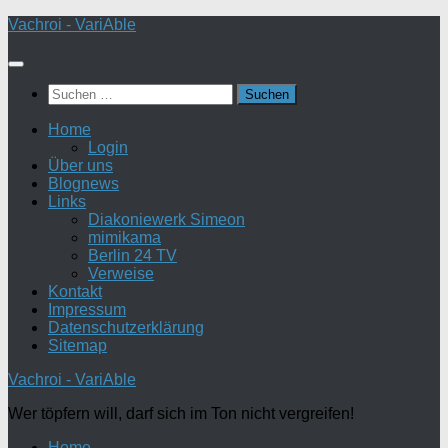
Zum
Vachroi - VariAble
Inhalt
springen
Suchen
nach:
Home
Login
Über uns
Blognews
Links
Diakoniewerk Simeon
mimikama
Berlin 24 TV
Verweise
Kontakt
Impressum
Datenschutzerklärung
Sitemap
Vachroi - VariAble
Wer töpfern will, darf sich im Ton nicht vergreifen!
Home