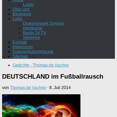
Login
Über uns
Blognews
Links
Diakoniewerk Simeon
mimikama
Berlin 24 TV
Verweise
Kontakt
Impressum
Datenschutzerklärung
Sitemap
Gedichte - Thomas de Vachroi
DEUTSCHLAND im Fußballrausch
von
Thomas de Vachroi
·
8. Juli 2014