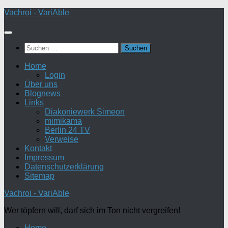
Zum
Vachroi - VariAble
Inhalt
springen
Suchen
nach:
Home
Login
Über uns
Blognews
Links
Diakoniewerk Simeon
mimikama
Berlin 24 TV
Verweise
Kontakt
Impressum
Datenschutzerklärung
Sitemap
Vachroi - VariAble
Wer töpfern will, darf sich im Ton nicht vergreifen!
Home