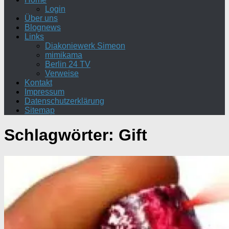
Login
Über uns
Blognews
Links
Diakoniewerk Simeon
mimikama
Berlin 24 TV
Verweise
Kontakt
Impressum
Datenschutzerklärung
Sitemap
Schlagwörter:
Gift