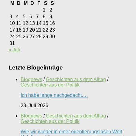
M
D
M
D
F
S
S
1
2
3
4
5
6
7
8
9
10
11
12
13
14
15
16
17
18
19
20
21
22
23
24
25
26
27
28
29
30
31
« Juli
Letzte Blogeinträge
Blognews
/
Geschichten aus dem Alltag
/
Geschichten aus der Politik
Ich habe lange nachgedacht….
28. Juli 2026
Blognews
/
Geschichten aus dem Alltag
/
Geschichten aus der Politik
Wie wir wieder in einer orientierungslosen Welt