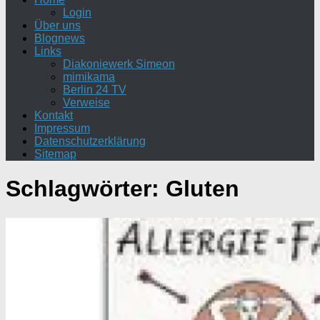
Login
Über uns
Blognews
Links
Diakoniewerk Simeon
mimikama
Berlin 24 TV
Verweise
Kontakt
Impressum
Datenschutzerklärung
Sitemap
Schlagwörter:
Gluten