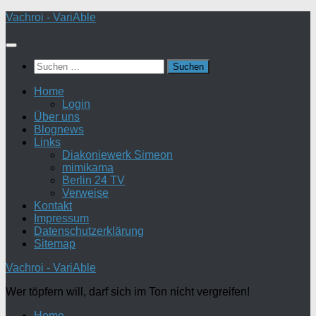
Zum
Vachroi - VariAble
Inhalt
springen
Suchen
nach:
Home
Login
Über uns
Blognews
Links
Diakoniewerk Simeon
mimikama
Berlin 24 TV
Verweise
Kontakt
Impressum
Datenschutzerklärung
Sitemap
Vachroi - VariAble
Wer töpfern will, darf sich im Ton nicht vergreifen!
Home