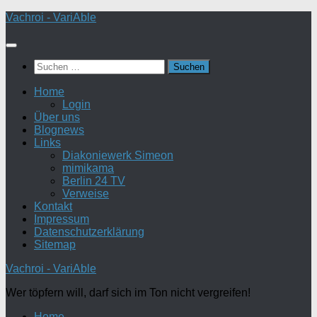
Zum
Vachroi - VariAble
Inhalt
springen
Suchen
nach:
Home
Login
Über uns
Blognews
Links
Diakoniewerk Simeon
mimikama
Berlin 24 TV
Verweise
Kontakt
Impressum
Datenschutzerklärung
Sitemap
Vachroi - VariAble
Wer töpfern will, darf sich im Ton nicht vergreifen!
Home