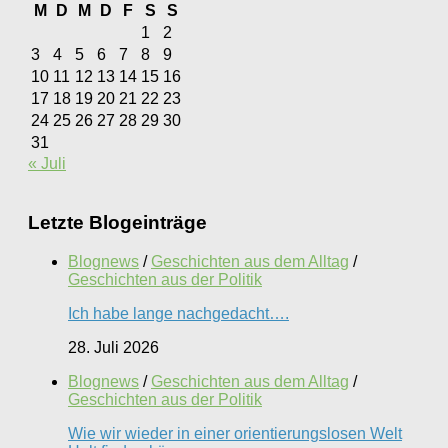
M
D
M
D
F
S
S
1
2
3
4
5
6
7
8
9
10
11
12
13
14
15
16
17
18
19
20
21
22
23
24
25
26
27
28
29
30
31
« Juli
Letzte Blogeinträge
Blognews
/
Geschichten aus dem Alltag
/
Geschichten aus der Politik
Ich habe lange nachgedacht….
28. Juli 2026
Blognews
/
Geschichten aus dem Alltag
/
Geschichten aus der Politik
Wie wir wieder in einer orientierungslosen Welt