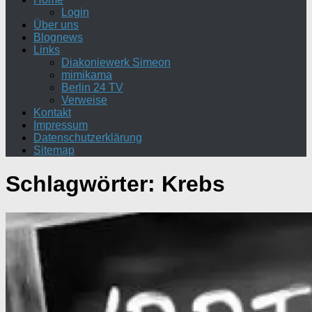
Login
Über uns
Blognews
Links
Diakoniewerk Simeon
mimikama
Berlin 24 TV
Verweise
Kontakt
Impressum
Datenschutzerklärung
Sitemap
Schlagwörter:
Krebs