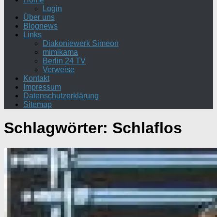
Login
Über uns
Blognews
Links
Diakoniewerk Simeon
mimikama
Berlin 24 TV
Verweise
Kontakt
Impressum
Datenschutzerklärung
Sitemap
Schlagwörter:
Schlaflos