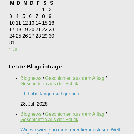
M
D
M
D
F
S
S
1
2
3
4
5
6
7
8
9
10
11
12
13
14
15
16
17
18
19
20
21
22
23
24
25
26
27
28
29
30
31
« Juli
Letzte Blogeinträge
Blognews
/
Geschichten aus dem Alltag
/
Geschichten aus der Politik
Ich habe lange nachgedacht….
28. Juli 2026
Blognews
/
Geschichten aus dem Alltag
/
Geschichten aus der Politik
Wie wir wieder in einer orientierungslosen Welt