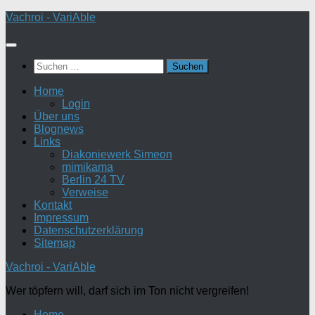
Zum
Vachroi - VariAble
Inhalt
springen
Suchen
nach:
Home
Login
Über uns
Blognews
Links
Diakoniewerk Simeon
mimikama
Berlin 24 TV
Verweise
Kontakt
Impressum
Datenschutzerklärung
Sitemap
Vachroi - VariAble
Wer töpfern will, darf sich im Ton nicht vergreifen!
Home