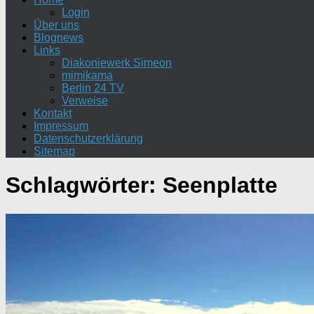
Login
Über uns
Blognews
Links
Diakoniewerk Simeon
mimikama
Berlin 24 TV
Verweise
Kontakt
Impressum
Datenschutzerklärung
Sitemap
Schlagwörter:
Seenplatte