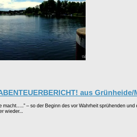
IN ABENTEUERBERICHT! aus Grünheide/
macht…..” – so der Beginn des vor Wahrheit sprühenden und
r wieder...