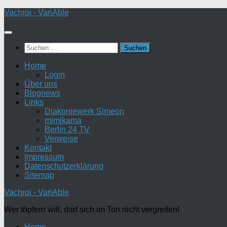
Zum
Vachroi - VariAble
Inhalt
springen
Suchen
nach:
Home
Login
Über uns
Blognews
Links
Diakoniewerk Simeon
mimikama
Berlin 24 TV
Verweise
Kontakt
Impressum
Datenschutzerklärung
Sitemap
Vachroi - VariAble
Wer töpfern will, darf sich im Ton nicht vergreifen!
Home