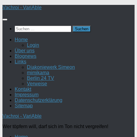
Zum
Vachroi - VariAble
Inhalt
springen
Suchen
nach:
Home
Login
Über uns
Blognews
Links
Diakoniewerk Simeon
mimikama
Berlin 24 TV
Verweise
Kontakt
Impressum
Datenschutzerklärung
Sitemap
Vachroi - VariAble
Wer töpfern will, darf sich im Ton nicht vergreifen!
Home