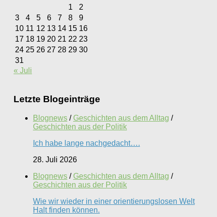
1
2
3
4
5
6
7
8
9
10
11
12
13
14
15
16
17
18
19
20
21
22
23
24
25
26
27
28
29
30
31
« Juli
Letzte Blogeinträge
Blognews
/
Geschichten aus dem Alltag
/
Geschichten aus der Politik
Ich habe lange nachgedacht….
28. Juli 2026
Blognews
/
Geschichten aus dem Alltag
/
Geschichten aus der Politik
Wie wir wieder in einer orientierungslosen Welt
Halt finden können.