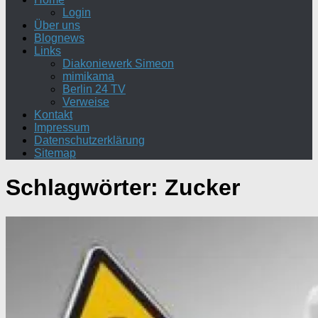
Login
Über uns
Blognews
Links
Diakoniewerk Simeon
mimikama
Berlin 24 TV
Verweise
Kontakt
Impressum
Datenschutzerklärung
Sitemap
Schlagwörter:
Zucker