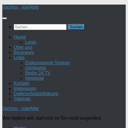
Zum
Vachroi - VariAble
Inhalt
springen
Suchen
nach:
Home
Login
Über uns
Blognews
Links
Diakoniewerk Simeon
mimikama
Berlin 24 TV
Verweise
Kontakt
Impressum
Datenschutzerklärung
Sitemap
Vachroi - VariAble
Wer töpfern will, darf sich im Ton nicht vergreifen!
Home