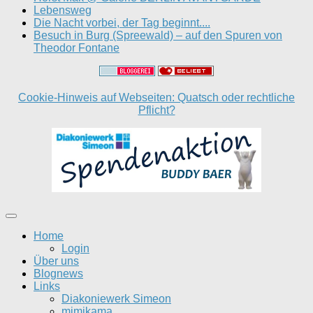
Lebensweg
Die Nacht vorbei, der Tag beginnt....
Besuch in Burg (Spreewald) – auf den Spuren von
Theodor Fontane
Cookie-Hinweis auf Webseiten: Quatsch oder rechtliche
Pflicht?
Home
Login
Über uns
Blognews
Links
Diakoniewerk Simeon
mimikama