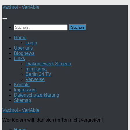
Zum
Vachroi - VariAble
Inhalt
springen
Suchen
nach:
Home
Login
Über uns
Blognews
Links
Diakoniewerk Simeon
mimikama
Berlin 24 TV
Verweise
Kontakt
Impressum
Datenschutzerklärung
Sitemap
Vachroi - VariAble
Wer töpfern will, darf sich im Ton nicht vergreifen!
Home