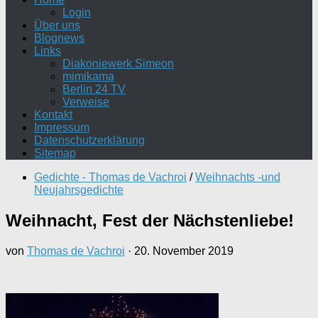
Login
Über uns
Blognews
Links
Diakoniewerk Simeon
mimikama
Berlin 24 TV
Verweise
Kontakt
Impressum
Datenschutzerklärung
Sitemap
Gedichte - Thomas de Vachroi
/
Weihnachts -und
Neujahrsgedichte
Weihnacht, Fest der Nächstenliebe!
von
Thomas de Vachroi
·
20. November 2019