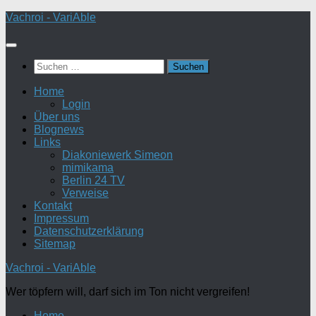
Zum
Vachroi - VariAble
Inhalt
springen
Suchen
nach:
Home
Login
Über uns
Blognews
Links
Diakoniewerk Simeon
mimikama
Berlin 24 TV
Verweise
Kontakt
Impressum
Datenschutzerklärung
Sitemap
Vachroi - VariAble
Wer töpfern will, darf sich im Ton nicht vergreifen!
Home