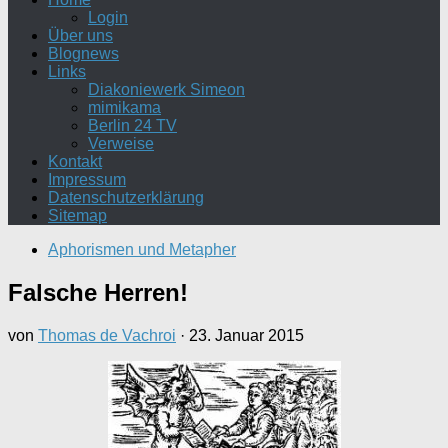
Login
Über uns
Blognews
Links
Diakoniewerk Simeon
mimikama
Berlin 24 TV
Verweise
Kontakt
Impressum
Datenschutzerklärung
Sitemap
Aphorismen und Metapher
Falsche Herren!
von
Thomas de Vachroi
·
23. Januar 2015