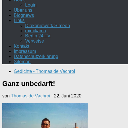
Login
Über uns
Blognews
Links
Diakoniewerk Simeon
mimikama
Berlin 24 TV
Verweise
Kontakt
Impressum
Datenschutzerklärung
Sitemap
Gedichte - Thomas de Vachroi
Ganz unbedarft!
von
Thomas de Vachroi
·
22. Juni 2020