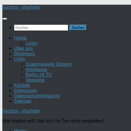
Zum
Vachroi - VariAble
Inhalt
springen
Suchen
nach:
Home
Login
Über uns
Blognews
Links
Diakoniewerk Simeon
mimikama
Berlin 24 TV
Verweise
Kontakt
Impressum
Datenschutzerklärung
Sitemap
Vachroi - VariAble
Wer töpfern will, darf sich im Ton nicht vergreifen!
Home