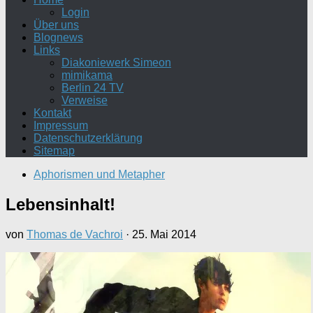
Login
Über uns
Blognews
Links
Diakoniewerk Simeon
mimikama
Berlin 24 TV
Verweise
Kontakt
Impressum
Datenschutzerklärung
Sitemap
Aphorismen und Metapher
Lebensinhalt!
von
Thomas de Vachroi
·
25. Mai 2014