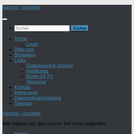
Zum
Vachroi - VariAble
Inhalt
springen
Suchen
nach:
Home
Login
Über uns
Blognews
Links
Diakoniewerk Simeon
mimikama
Berlin 24 TV
Verweise
Kontakt
Impressum
Datenschutzerklärung
Sitemap
Vachroi - VariAble
Wer töpfern will, darf sich im Ton nicht vergreifen!
Home