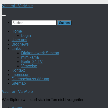
Zum
Vachroi - VariAble
Inhalt
springen
Suchen
nach:
Home
Login
Über uns
Blognews
Links
Diakoniewerk Simeon
mimikama
Berlin 24 TV
Verweise
Kontakt
Impressum
Datenschutzerklärung
Sitemap
Vachroi - VariAble
Wer töpfern will, darf sich im Ton nicht vergreifen!
Home