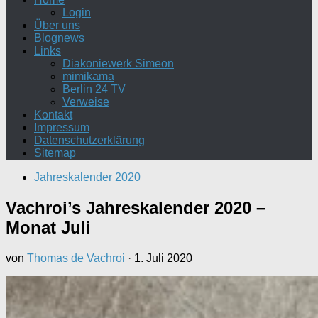
Login
Über uns
Blognews
Links
Diakoniewerk Simeon
mimikama
Berlin 24 TV
Verweise
Kontakt
Impressum
Datenschutzerklärung
Sitemap
Jahreskalender 2020
Vachroi’s Jahreskalender 2020 –
Monat Juli
von
Thomas de Vachroi
·
1. Juli 2020