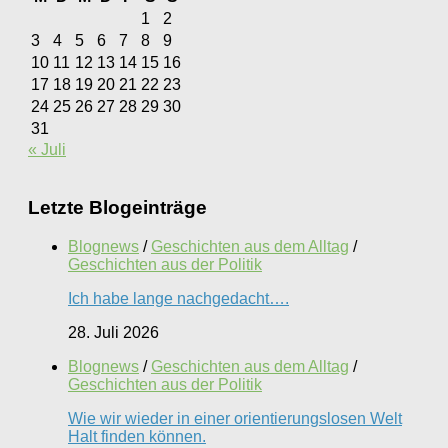
1
2
3
4
5
6
7
8
9
10
11
12
13
14
15
16
17
18
19
20
21
22
23
24
25
26
27
28
29
30
31
« Juli
Letzte Blogeinträge
Blognews
/
Geschichten aus dem Alltag
/
Geschichten aus der Politik
Ich habe lange nachgedacht….
28. Juli 2026
Blognews
/
Geschichten aus dem Alltag
/
Geschichten aus der Politik
Wie wir wieder in einer orientierungslosen Welt
Halt finden können.