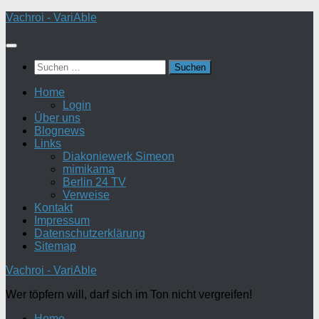
Zum
Vachroi - VariAble
Inhalt
springen
Suchen
nach:
Home
Login
Über uns
Blognews
Links
Diakoniewerk Simeon
mimikama
Berlin 24 TV
Verweise
Kontakt
Impressum
Datenschutzerklärung
Sitemap
Vachroi - VariAble
Wer töpfern will, darf sich im Ton nicht vergreifen!
Home