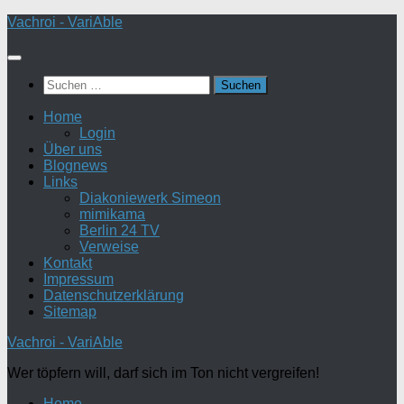
Zum
Vachroi - VariAble
Inhalt
springen
Suchen
nach:
Home
Login
Über uns
Blognews
Links
Diakoniewerk Simeon
mimikama
Berlin 24 TV
Verweise
Kontakt
Impressum
Datenschutzerklärung
Sitemap
Vachroi - VariAble
Wer töpfern will, darf sich im Ton nicht vergreifen!
Home