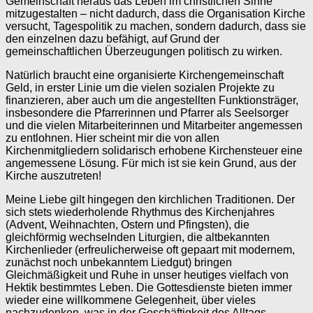
Gemeinschaft heraus das Leben im christlichen Sinne
mitzugestalten – nicht dadurch, dass die Organisation Kirche
versucht, Tagespolitik zu machen, sondern dadurch, dass sie
den einzelnen dazu befähigt, auf Grund der
gemeinschaftlichen Überzeugungen politisch zu wirken.
Natürlich braucht eine organisierte Kirchengemeinschaft
Geld, in erster Linie um die vielen sozialen Projekte zu
finanzieren, aber auch um die angestellten Funktionsträger,
insbesondere die Pfarrerinnen und Pfarrer als Seelsorger
und die vielen Mitarbeiterinnen und Mitarbeiter angemessen
zu entlohnen. Hier scheint mir die von allen
Kirchenmitgliedern solidarisch erhobene Kirchensteuer eine
angemessene Lösung. Für mich ist sie kein Grund, aus der
Kirche auszutreten!
Meine Liebe gilt hingegen den kirchlichen Traditionen. Der
sich stets wiederholende Rhythmus des Kirchenjahres
(Advent, Weihnachten, Ostern und Pfingsten), die
gleichförmig wechselnden Liturgien, die altbekannten
Kirchenlieder (erfreulicherweise oft gepaart mit modernem,
zunächst noch unbekanntem Liedgut) bringen
Gleichmäßigkeit und Ruhe in unser heutiges vielfach von
Hektik bestimmtes Leben. Die Gottesdienste bieten immer
wieder eine willkommene Gelegenheit, über vieles
nachzudenken, was in der Geschäftigkeit des Alltags