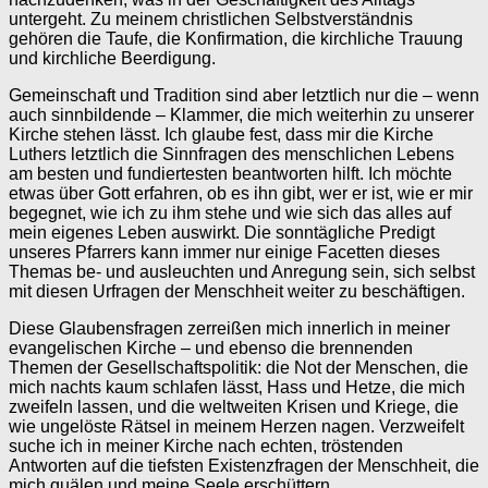
untergeht. Zu meinem christlichen Selbstverständnis
gehören die Taufe, die Konfirmation, die kirchliche Trauung
und kirchliche Beerdigung.
Gemeinschaft und Tradition sind aber letztlich nur die – wenn
auch sinnbildende – Klammer, die mich weiterhin zu unserer
Kirche stehen lässt. Ich glaube fest, dass mir die Kirche
Luthers letztlich die Sinnfragen des menschlichen Lebens
am besten und fundiertesten beantworten hilft. Ich möchte
etwas über Gott erfahren, ob es ihn gibt, wer er ist, wie er mir
begegnet, wie ich zu ihm stehe und wie sich das alles auf
mein eigenes Leben auswirkt. Die sonntägliche Predigt
unseres Pfarrers kann immer nur einige Facetten dieses
Themas be- und ausleuchten und Anregung sein, sich selbst
mit diesen Urfragen der Menschheit weiter zu beschäftigen.
Diese Glaubensfragen zerreißen mich innerlich in meiner
evangelischen Kirche – und ebenso die brennenden
Themen der Gesellschaftspolitik: die Not der Menschen, die
mich nachts kaum schlafen lässt, Hass und Hetze, die mich
zweifeln lassen, und die weltweiten Krisen und Kriege, die
wie ungelöste Rätsel in meinem Herzen nagen. Verzweifelt
suche ich in meiner Kirche nach echten, tröstenden
Antworten auf die tiefsten Existenzfragen der Menschheit, die
mich quälen und meine Seele erschüttern.