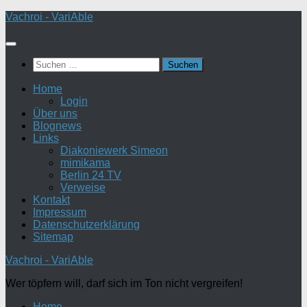
Zum
Vachroi - VariAble
Inhalt
springen
Suchen
nach:
Home
Login
Über uns
Blognews
Links
Diakoniewerk Simeon
mimikama
Berlin 24 TV
Verweise
Kontakt
Impressum
Datenschutzerklärung
Sitemap
Vachroi - VariAble
Wer töpfern will, darf sich im Ton nicht vergreifen!
Home