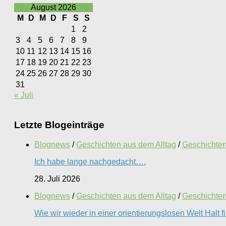
August 2026
M
D
M
D
F
S
S
1
2
3
4
5
6
7
8
9
10
11
12
13
14
15
16
17
18
19
20
21
22
23
24
25
26
27
28
29
30
31
« Juli
Letzte Blogeinträge
Blognews
/
Geschichten aus dem Alltag
/
Geschichten 
Ich habe lange nachgedacht….
28. Juli 2026
Blognews
/
Geschichten aus dem Alltag
/
Geschichten 
Wie wir wieder in einer orientierungslosen Welt Halt 