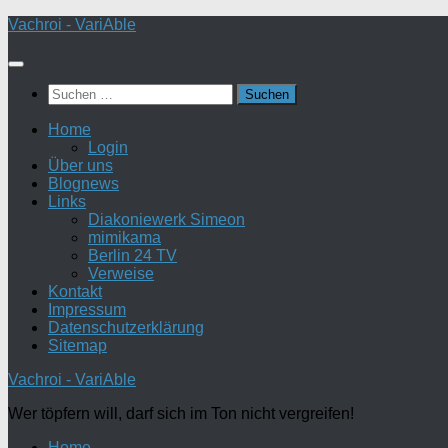
Zum
Vachroi - VariAble
Inhalt
springen
Suchen
nach:
Home
Login
Über uns
Blognews
Links
Diakoniewerk Simeon
mimikama
Berlin 24 TV
Verweise
Kontakt
Impressum
Datenschutzerklärung
Sitemap
Vachroi - VariAble
Wer töpfern will, darf sich im Ton nicht vergreifen!
Home