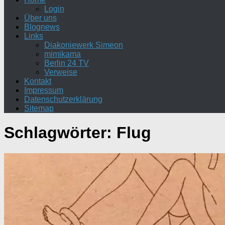
Login
Über uns
Blognews
Links
Diakoniewerk Simeon
mimikama
Berlin 24 TV
Verweise
Kontakt
Impressum
Datenschutzerklärung
Sitemap
Schlagwörter:
Flug