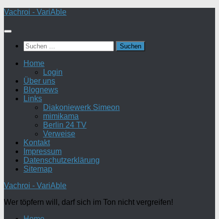
Zum
Vachroi - VariAble
Inhalt
springen
Suchen
nach:
Home
Login
Über uns
Blognews
Links
Diakoniewerk Simeon
mimikama
Berlin 24 TV
Verweise
Kontakt
Impressum
Datenschutzerklärung
Sitemap
Vachroi - VariAble
Wer töpfern will, darf sich im Ton nicht vergreifen!
Home