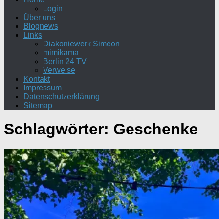
Login
Über uns
Blognews
Links
Diakoniewerk Simeon
mimikama
Berlin 24 TV
Verweise
Kontakt
Impressum
Datenschutzerklärung
Sitemap
Schlagwörter:
Geschenke