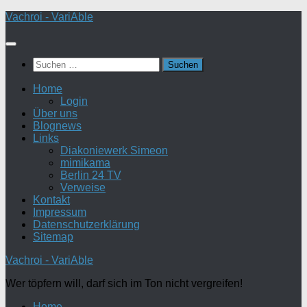
Zum
Vachroi - VariAble
Inhalt
springen
Suchen
nach:
Home
Login
Über uns
Blognews
Links
Diakoniewerk Simeon
mimikama
Berlin 24 TV
Verweise
Kontakt
Impressum
Datenschutzerklärung
Sitemap
Vachroi - VariAble
Wer töpfern will, darf sich im Ton nicht vergreifen!
Home