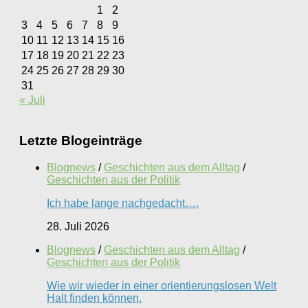
1
2
3
4
5
6
7
8
9
10
11
12
13
14
15
16
17
18
19
20
21
22
23
24
25
26
27
28
29
30
31
« Juli
Letzte Blogeinträge
Blognews
/
Geschichten aus dem Alltag
/
Geschichten aus der Politik
Ich habe lange nachgedacht….
28. Juli 2026
Blognews
/
Geschichten aus dem Alltag
/
Geschichten aus der Politik
Wie wir wieder in einer orientierungslosen Welt
Halt finden können.