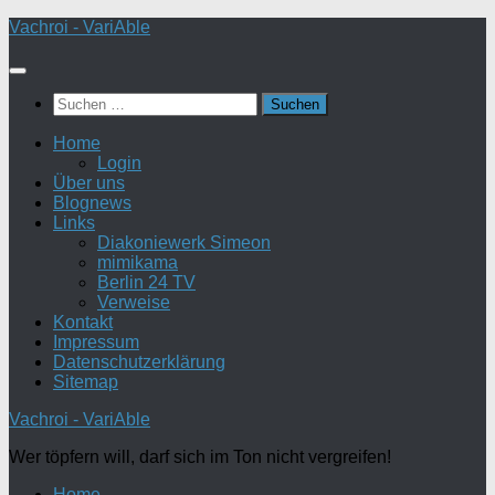
Zum
Vachroi - VariAble
Inhalt
springen
Suchen
nach:
Home
Login
Über uns
Blognews
Links
Diakoniewerk Simeon
mimikama
Berlin 24 TV
Verweise
Kontakt
Impressum
Datenschutzerklärung
Sitemap
Vachroi - VariAble
Wer töpfern will, darf sich im Ton nicht vergreifen!
Home