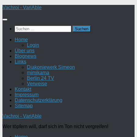
Zum
Vachroi - VariAble
Inhalt
springen
Suchen
nach:
Home
Login
Über uns
Blognews
Links
Diakoniewerk Simeon
mimikama
Berlin 24 TV
Verweise
Kontakt
Impressum
Datenschutzerklärung
Sitemap
Vachroi - VariAble
Wer töpfern will, darf sich im Ton nicht vergreifen!
Home