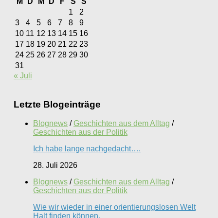
M
D
M
D
F
S
S
1
2
3
4
5
6
7
8
9
10
11
12
13
14
15
16
17
18
19
20
21
22
23
24
25
26
27
28
29
30
31
« Juli
Letzte Blogeinträge
Blognews
/
Geschichten aus dem Alltag
/
Geschichten aus der Politik
Ich habe lange nachgedacht….
28. Juli 2026
Blognews
/
Geschichten aus dem Alltag
/
Geschichten aus der Politik
Wie wir wieder in einer orientierungslosen Welt
Halt finden können.