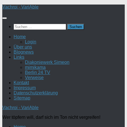
Zum
Vachroi - VariAble
Inhalt
springen
Suchen
nach:
Home
Login
Über uns
Blognews
Links
Diakoniewerk Simeon
mimikama
Berlin 24 TV
Verweise
Kontakt
Impressum
Datenschutzerklärung
Sitemap
Vachroi - VariAble
Wer töpfern will, darf sich im Ton nicht vergreifen!
Home