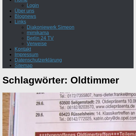
Login
Über uns
Blognews
Links
Diakoniewerk Simeon
mimikama
Berlin 24 TV
Verweise
Kontakt
Impressum
Datenschutzerklärung
Sitemap
Schlagwörter:
Oldtimmer