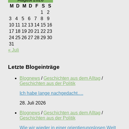
M
D
M
D
F
S
S
1
2
3
4
5
6
7
8
9
10
11
12
13
14
15
16
17
18
19
20
21
22
23
24
25
26
27
28
29
30
31
« Juli
Letzte Blogeinträge
Blognews
/
Geschichten aus dem Alltag
/
Geschichten aus der Politik
Ich habe lange nachgedacht….
28. Juli 2026
Blognews
/
Geschichten aus dem Alltag
/
Geschichten aus der Politik
Wie wir wieder in einer orientierungslosen Welt