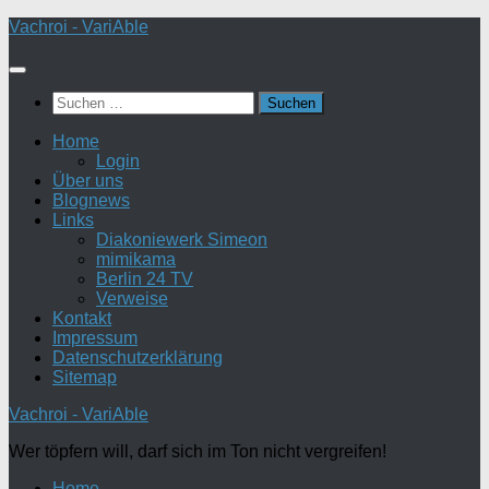
Zum
Vachroi - VariAble
Inhalt
springen
Suchen
nach:
Home
Login
Über uns
Blognews
Links
Diakoniewerk Simeon
mimikama
Berlin 24 TV
Verweise
Kontakt
Impressum
Datenschutzerklärung
Sitemap
Vachroi - VariAble
Wer töpfern will, darf sich im Ton nicht vergreifen!
Home