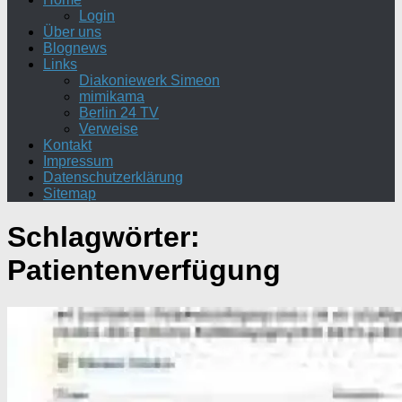
Login
Über uns
Blognews
Links
Diakoniewerk Simeon
mimikama
Berlin 24 TV
Verweise
Kontakt
Impressum
Datenschutzerklärung
Sitemap
Schlagwörter:
Patientenverfügung