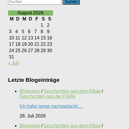
Suchen
nach:
August 2026
M
D
M
D
F
S
S
1
2
3
4
5
6
7
8
9
10
11
12
13
14
15
16
17
18
19
20
21
22
23
24
25
26
27
28
29
30
31
« Juli
Letzte Blogeinträge
Blognews
/
Geschichten aus dem Alltag
/
Geschichten aus der Politik
Ich habe lange nachgedacht….
28. Juli 2026
Blognews
/
Geschichten aus dem Alltag
/