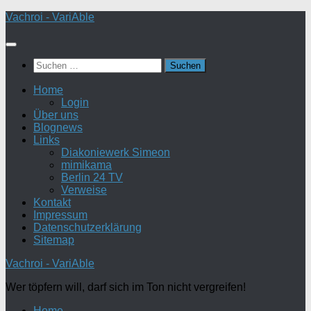
Zum
Vachroi - VariAble
Inhalt
springen
Suchen
nach:
Home
Login
Über uns
Blognews
Links
Diakoniewerk Simeon
mimikama
Berlin 24 TV
Verweise
Kontakt
Impressum
Datenschutzerklärung
Sitemap
Vachroi - VariAble
Wer töpfern will, darf sich im Ton nicht vergreifen!
Home