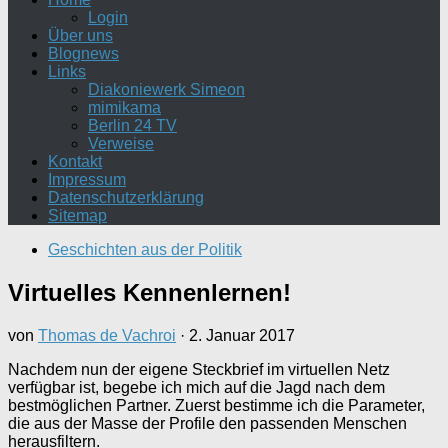
Login
Über uns
Blognews
Links
Diakoniewerk Simeon
mimikama
Berlin 24 TV
Verweise
Kontakt
Impressum
Datenschutzerklärung
Sitemap
Geschichten aus der Politik
Virtuelles Kennenlernen!
von
Thomas de Vachroi
·
2. Januar 2017
Nachdem nun der eigene Steckbrief im virtuellen Netz
verfügbar ist, begebe ich mich auf die Jagd nach dem
bestmöglichen Partner. Zuerst bestimme ich die Parameter,
die aus der Masse der Profile den passenden Menschen
herausfiltern.