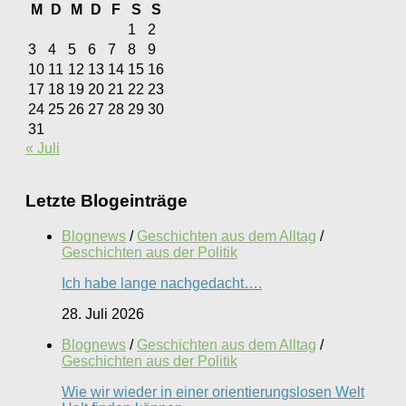
M
D
M
D
F
S
S
1
2
3
4
5
6
7
8
9
10
11
12
13
14
15
16
17
18
19
20
21
22
23
24
25
26
27
28
29
30
31
« Juli
Letzte Blogeinträge
Blognews
/
Geschichten aus dem Alltag
/
Geschichten aus der Politik
Ich habe lange nachgedacht….
28. Juli 2026
Blognews
/
Geschichten aus dem Alltag
/
Geschichten aus der Politik
Wie wir wieder in einer orientierungslosen Welt