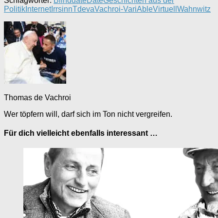
Schlagwörter:
Blinddate
Date
Geschichten aus der
Politik
Internet
Irrsinn
Tdeva
Vachroi-VariAble
Virtuell
Wahnwitz
Thomas de Vachroi
Wer töpfern will, darf sich im Ton nicht vergreifen.
Für dich vielleicht ebenfalls interessant …