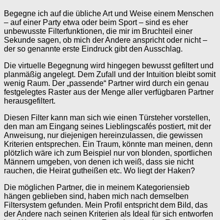
Begegne ich auf die übliche Art und Weise einem Menschen
– auf einer Party etwa oder beim Sport – sind es eher
unbewusste Filterfunktionen, die mir im Bruchteil einer
Sekunde sagen, ob mich der Andere anspricht oder nicht –
der so genannte erste Eindruck gibt den Ausschlag.
Die virtuelle Begegnung wird hingegen bewusst gefiltert und
planmäßig angelegt. Dem Zufall und der Intuition bleibt somit
wenig Raum. Der „passende“ Partner wird durch ein genau
festgelegtes Raster aus der Menge aller verfügbaren Partner
herausgefiltert.
Diesen Filter kann man sich wie einen Türsteher vorstellen,
den man am Eingang seines Lieblingscafés postiert, mit der
Anweisung, nur diejenigen hereinzulassen, die gewissen
Kriterien entsprechen. Ein Traum, könnte man meinen, denn
plötzlich wäre ich zum Beispiel nur von blonden, sportlichen
Männern umgeben, von denen ich weiß, dass sie nicht
rauchen, die Heirat gutheißen etc. Wo liegt der Haken?
Die möglichen Partner, die in meinem Kategoriensieb
hängen geblieben sind, haben mich nach demselben
Filtersystem gefunden. Mein Profil entspricht dem Bild, das
der Andere nach seinen Kriterien als Ideal für sich entworfen