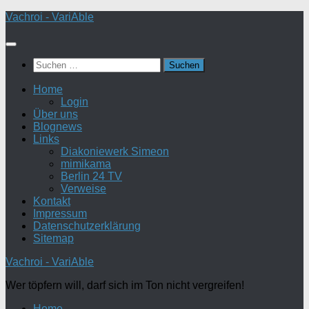
Zum
Vachroi - VariAble
Inhalt
springen
Suchen
nach:
Home
Login
Über uns
Blognews
Links
Diakoniewerk Simeon
mimikama
Berlin 24 TV
Verweise
Kontakt
Impressum
Datenschutzerklärung
Sitemap
Vachroi - VariAble
Wer töpfern will, darf sich im Ton nicht vergreifen!
Home