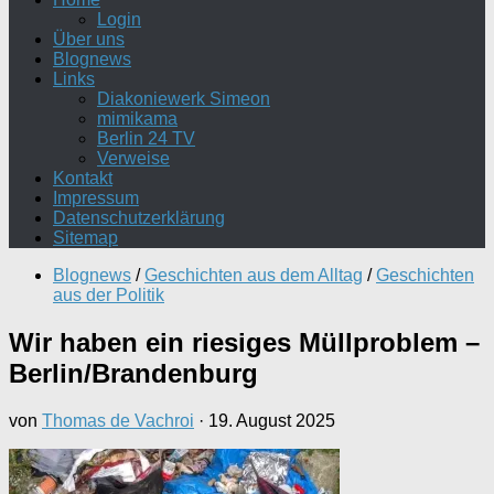
Login
Über uns
Blognews
Links
Diakoniewerk Simeon
mimikama
Berlin 24 TV
Verweise
Kontakt
Impressum
Datenschutzerklärung
Sitemap
Blognews
/
Geschichten aus dem Alltag
/
Geschichten
aus der Politik
Wir haben ein riesiges Müllproblem –
Berlin/Brandenburg
von
Thomas de Vachroi
·
19. August 2025