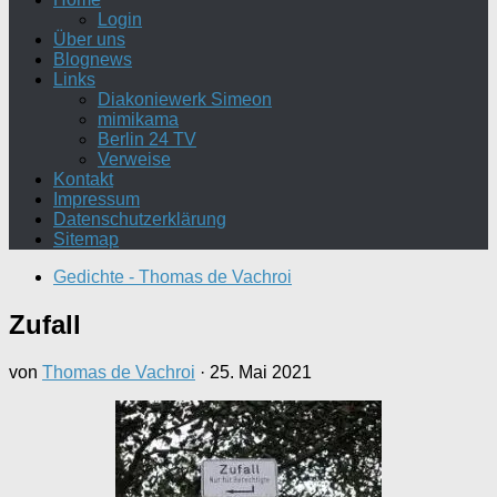
Login
Über uns
Blognews
Links
Diakoniewerk Simeon
mimikama
Berlin 24 TV
Verweise
Kontakt
Impressum
Datenschutzerklärung
Sitemap
Gedichte - Thomas de Vachroi
Zufall
von
Thomas de Vachroi
·
25. Mai 2021