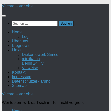
Zum
Vachroi - VariAble
Inhalt
springen
Suchen
nach:
Home
Login
Über uns
Blognews
Links
Diakoniewerk Simeon
mimikama
Berlin 24 TV
Verweise
Kontakt
Impressum
Datenschutzerklärung
Sitemap
Vachroi - VariAble
Wer töpfern will, darf sich im Ton nicht vergreifen!
Home