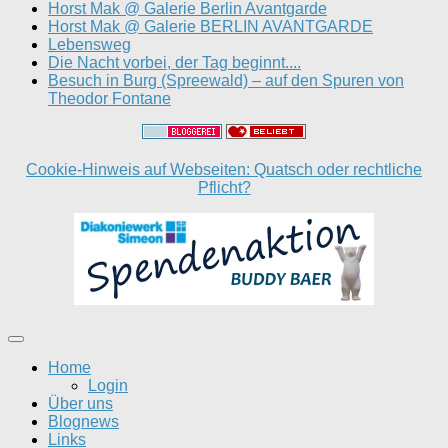
Horst Mak @ Galerie Berlin Avantgarde
Horst Mak @ Galerie BERLIN AVANTGARDE
Lebensweg
Die Nacht vorbei, der Tag beginnt....
Besuch in Burg (Spreewald) – auf den Spuren von
Theodor Fontane
Cookie-Hinweis auf Webseiten: Quatsch oder rechtliche
Pflicht?
Home
Login
Über uns
Blognews
Links