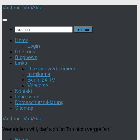
Zum
Vachroi - VariAble
Inhalt
springen
Suchen
nach:
Home
Login
Über uns
Blognews
Links
Diakoniewerk Simeon
mimikama
Berlin 24 TV
Verweise
Kontakt
Impressum
Datenschutzerklärung
Sitemap
Vachroi - VariAble
Wer töpfern will, darf sich im Ton nicht vergreifen!
Home