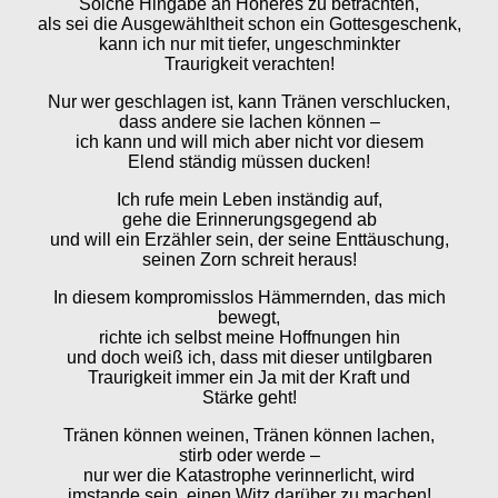
Solche Hingabe an Höheres zu betrachten,
als sei die Ausgewähltheit schon ein Gottesgeschenk,
kann ich nur mit tiefer, ungeschminkter
Traurigkeit verachten!
Nur wer geschlagen ist, kann Tränen verschlucken,
dass andere sie lachen können –
ich kann und will mich aber nicht vor diesem
Elend ständig müssen ducken!
Ich rufe mein Leben inständig auf,
gehe die Erinnerungsgegend ab
und will ein Erzähler sein, der seine Enttäuschung,
seinen Zorn schreit heraus!
In diesem kompromisslos Hämmernden, das mich
bewegt,
richte ich selbst meine Hoffnungen hin
und doch weiß ich, dass mit dieser untilgbaren
Traurigkeit immer ein Ja mit der Kraft und
Stärke geht!
Tränen können weinen, Tränen können lachen,
stirb oder werde –
nur wer die Katastrophe verinnerlicht, wird
imstande sein, einen Witz darüber zu machen!