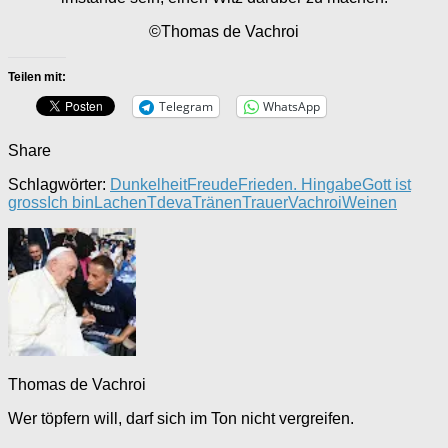
©Thomas de Vachroi
Teilen mit:
Telegram
WhatsApp
Share
Schlagwörter:
Dunkelheit
Freude
Frieden. Hingabe
Gott ist
gross
Ich bin
Lachen
Tdeva
Tränen
Trauer
Vachroi
Weinen
Thomas de Vachroi
Wer töpfern will, darf sich im Ton nicht vergreifen.