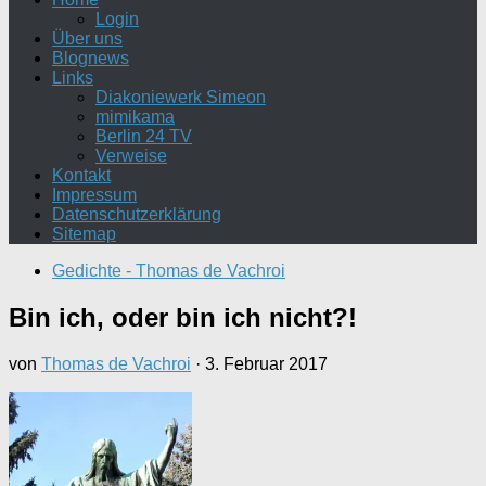
Login
Über uns
Blognews
Links
Diakoniewerk Simeon
mimikama
Berlin 24 TV
Verweise
Kontakt
Impressum
Datenschutzerklärung
Sitemap
Gedichte - Thomas de Vachroi
Bin ich, oder bin ich nicht?!
von
Thomas de Vachroi
·
3. Februar 2017